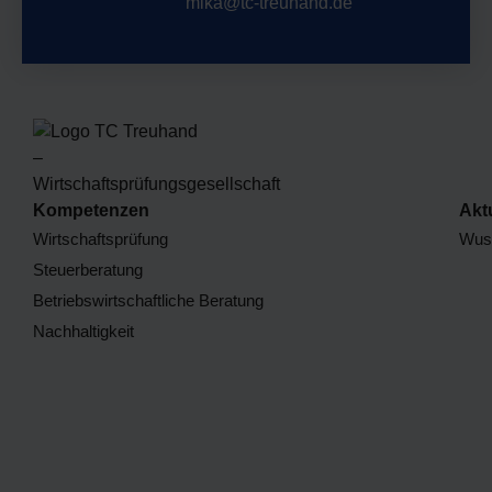
mika@tc-treuhand.de
Kompetenzen
Akt
Wirtschaftsprüfung
Wuss
Steuerberatung
Betriebswirtschaftliche Beratung
Nachhaltigkeit