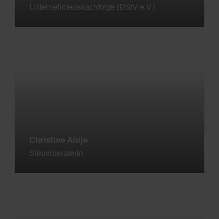
Unternehmensnachfolge (DStV e.V.)
Jetzt kontaktieren
Christine Antje
Steuerberaterin
Jetzt kontaktieren