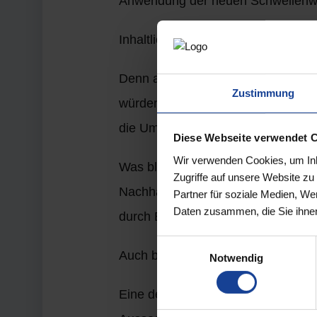
Anwendung der neuen Schwellenw
Inhaltlich bleibt es bei einer 1:1
Denn auf europäischer Ebene wird 
Zustimmung
würden vor allem die quantitativen
die Umsetzung in der Praxis verein
Diese Webseite verwendet 
Wir verwenden Cookies, um Inha
Was bleibt, ist die Verpflichtung z
Zugriffe auf unsere Website z
Nachhaltigkeitsberichterstattung in
Partner für soziale Medien, We
Daten zusammen, die Sie ihnen
durch Berufsangehörige nach WPO, 
Einwilligungsauswahl
Auch bußgeld- und strafrechtliche
Notwendig
Eine deutliche Reduzierung der An