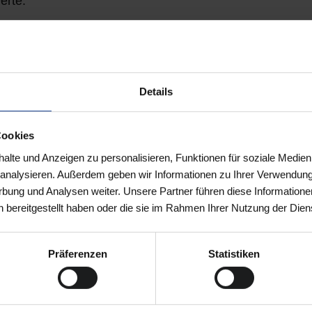
erte.
-Umsetzung der europäischen Vorgaben – allerdings nicht 
aktuell konkret geplant, die ESRS drastisch zu verschl
Details
 KPIs verpflichtend bleiben, während narrative Angaben d
fachen und kleinere Unternehmen entlasten, ohne die Ver
Cookies
lte und Anzeigen zu personalisieren, Funktionen für soziale Medien
ur Anwendung der doppelten Wesentlichkeit sowie die Inte
u analysieren. Außerdem geben wir Informationen zu Ihrer Verwendun
 den Lagebericht. Die Prüfung soll nur noch mit begrenzt
rbung und Analysen weiter. Unsere Partner führen diese Informatione
 bereitgestellt haben oder die sie im Rahmen Ihrer Nutzung der Die
ohne Öffnung für andere Prüfstellen erfolgen.
 Konsequenzen bei Pflichtverstößen sind vorgesehen.
Präferenzen
Statistiken
wendergruppe und auch einer deutliche Erleichterung f