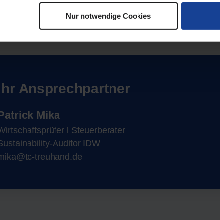
erichterstattung?
Nur notwendige Cookies
Ihr Ansprechpartner
Patrick Mika
Wirtschaftsprüfer l Steuerberater
Sustainability-Auditor IDW
mika@tc-treuhand.de