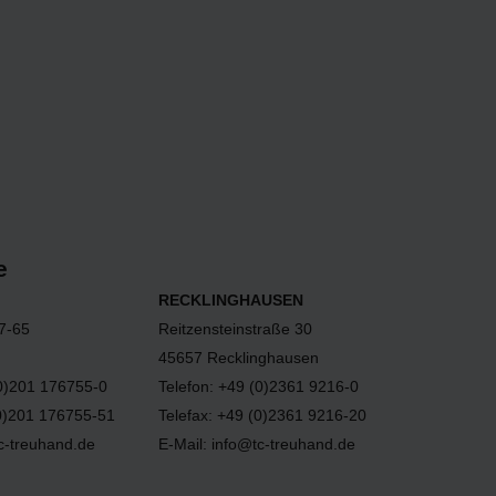
e
RECKLINGHAUSEN
57-65
Reitzensteinstraße 30
45657 Recklinghausen
(0)201 176755-0
Telefon: +49 (0)2361 9216-0
(0)201 176755-51
Telefax: +49 (0)2361 9216-20
tc-treuhand.de
E-Mail: info@tc-treuhand.de