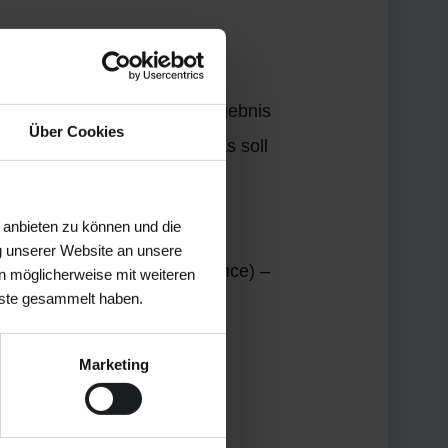
ohne Perspektivwechsel:
anken – um rund 60 %. Im Ergebnis
Über Cookies
eutlich reduziert würden. Das soll
gleichbarkeit zu verlieren.
 anbieten zu können und die
gration der
g unserer Website an unsere
er Sicherheit (limited assurance) –
n möglicherweise mit weiteren
nste gesammelt haben.
Marketing
ür Anwender aber wie