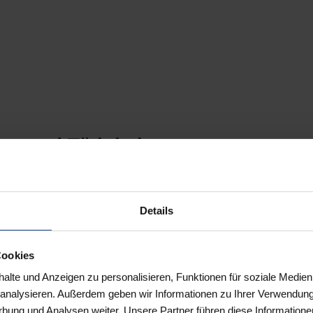
en und Tätigkeiten anvertrauen
Fragen der Nachfolgeplanung, des Steuer- und Steuerstr
htsanwälten, Steuerberatern und Wirtschaftsprüfern und
Details
einen reibungslosen Ablauf des Tagesgeschäfts und bring
 Stellungnahmen aktiv mit ein.
Cookies
lte und Anzeigen zu personalisieren, Funktionen für soziale Medien
u analysieren. Außerdem geben wir Informationen zu Ihrer Verwendun
mpetenzen passt Du perfekt in u
rbung und Analysen weiter. Unsere Partner führen diese Informatione