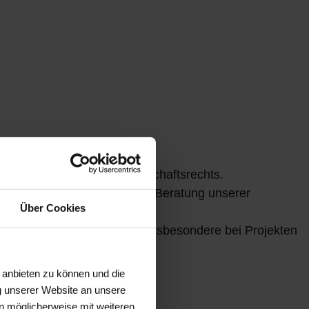
afrechts sowie des Gesellschaftsrechts.
 wirke an der ganzheitlichen Beratung unserer
Über Cookies
st kreative Persönlichkeit insbesondere bei Projekten
 anbieten zu können und die
g unserer Website an unsere
nser Team
n möglicherweise mit weiteren